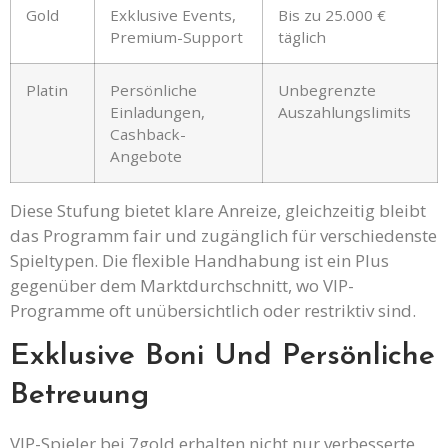
Gold
Exklusive Events,
Bis zu 25.000 €
Premium-Support
täglich
Platin
Persönliche
Unbegrenzte
Einladungen,
Auszahlungslimits
Cashback-
Angebote
Diese Stufung bietet klare Anreize, gleichzeitig bleibt
das Programm fair und zugänglich für verschiedenste
Spieltypen. Die flexible Handhabung ist ein Plus
gegenüber dem Marktdurchschnitt, wo VIP-
Programme oft unübersichtlich oder restriktiv sind.
Exklusive Boni Und Persönliche
Betreuung
VIP-Spieler bei 7gold erhalten nicht nur verbesserte