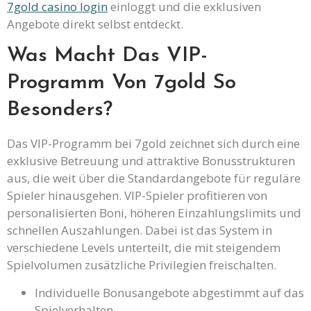
7gold casino login
einloggt und die exklusiven
Angebote direkt selbst entdeckt.
Was Macht Das VIP-
Programm Von 7gold So
Besonders?
Das VIP-Programm bei 7gold zeichnet sich durch eine
exklusive Betreuung und attraktive Bonusstrukturen
aus, die weit über die Standardangebote für reguläre
Spieler hinausgehen. VIP-Spieler profitieren von
personalisierten Boni, höheren Einzahlungslimits und
schnellen Auszahlungen. Dabei ist das System in
verschiedene Levels unterteilt, die mit steigendem
Spielvolumen zusätzliche Privilegien freischalten.
Individuelle Bonusangebote abgestimmt auf das
Spielverhalten