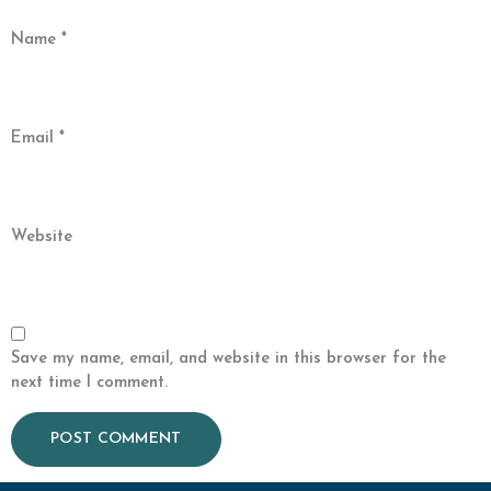
Name
*
Email
*
Website
Save my name, email, and website in this browser for the
next time I comment.