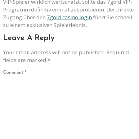
VIP-Spieler wirklich wertschätzt, sollte das 7gold VIP-
Programm definitiv einmal ausprobieren. Der direkte
Zugang über den
7gold casino login
führt Sie schnell
zu einem exklusiven Spielerlebnis.
Leave A Reply
Your email address will not be published.
Required
fields are marked
*
Comment
*