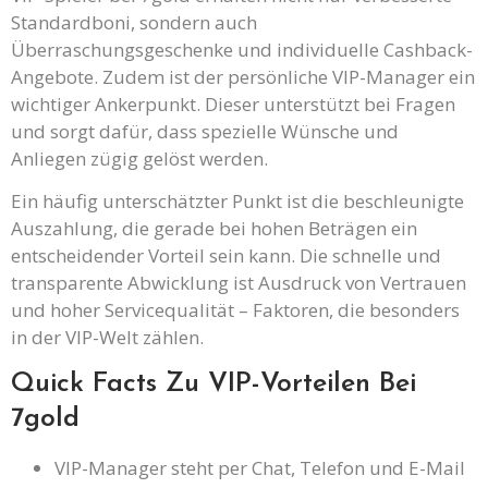
Standardboni, sondern auch
Überraschungsgeschenke und individuelle Cashback-
Angebote. Zudem ist der persönliche VIP-Manager ein
wichtiger Ankerpunkt. Dieser unterstützt bei Fragen
und sorgt dafür, dass spezielle Wünsche und
Anliegen zügig gelöst werden.
Ein häufig unterschätzter Punkt ist die beschleunigte
Auszahlung, die gerade bei hohen Beträgen ein
entscheidender Vorteil sein kann. Die schnelle und
transparente Abwicklung ist Ausdruck von Vertrauen
und hoher Servicequalität – Faktoren, die besonders
in der VIP-Welt zählen.
Quick Facts Zu VIP-Vorteilen Bei
7gold
VIP-Manager steht per Chat, Telefon und E-Mail