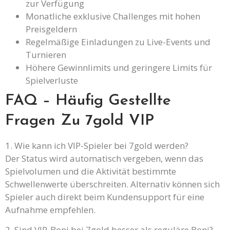
zur Verfügung
Monatliche exklusive Challenges mit hohen
Preisgeldern
Regelmäßige Einladungen zu Live-Events und
Turnieren
Höhere Gewinnlimits und geringere Limits für
Spielverluste
FAQ – Häufig Gestellte
Fragen Zu 7gold VIP
1. Wie kann ich VIP-Spieler bei 7gold werden?
Der Status wird automatisch vergeben, wenn das
Spielvolumen und die Aktivität bestimmte
Schwellenwerte überschreiten. Alternativ können sich
Spieler auch direkt beim Kundensupport für eine
Aufnahme empfehlen.
2. Sind VIP-Boni bei 7gold besser als reguläre Boni?