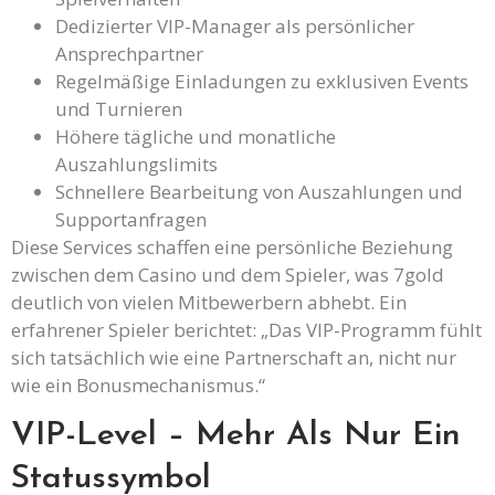
Dedizierter VIP-Manager als persönlicher
Ansprechpartner
Regelmäßige Einladungen zu exklusiven Events
und Turnieren
Höhere tägliche und monatliche
Auszahlungslimits
Schnellere Bearbeitung von Auszahlungen und
Supportanfragen
Diese Services schaffen eine persönliche Beziehung
zwischen dem Casino und dem Spieler, was 7gold
deutlich von vielen Mitbewerbern abhebt. Ein
erfahrener Spieler berichtet: „Das VIP-Programm fühlt
sich tatsächlich wie eine Partnerschaft an, nicht nur
wie ein Bonusmechanismus.“
VIP-Level – Mehr Als Nur Ein
Statussymbol