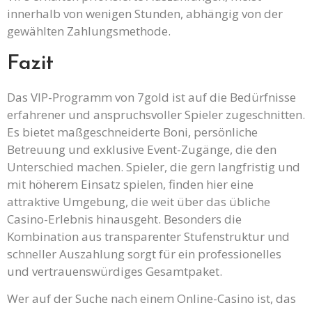
innerhalb von wenigen Stunden, abhängig von der
gewählten Zahlungsmethode.
Fazit
Das VIP-Programm von 7gold ist auf die Bedürfnisse
erfahrener und anspruchsvoller Spieler zugeschnitten.
Es bietet maßgeschneiderte Boni, persönliche
Betreuung und exklusive Event-Zugänge, die den
Unterschied machen. Spieler, die gern langfristig und
mit höherem Einsatz spielen, finden hier eine
attraktive Umgebung, die weit über das übliche
Casino-Erlebnis hinausgeht. Besonders die
Kombination aus transparenter Stufenstruktur und
schneller Auszahlung sorgt für ein professionelles
und vertrauenswürdiges Gesamtpaket.
Wer auf der Suche nach einem Online-Casino ist, das