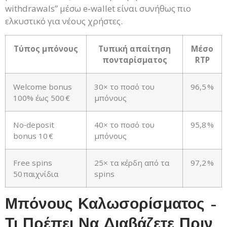
withdrawals” μέσω e‑wallet είναι συνήθως πιο
ελκυστικό για νέους χρήστες.
Τύπος μπόνους
Τυπική απαίτηση
Μέσο
πονταρίσματος
RTP
Welcome bonus
30× το ποσό του
96,5 %
100% έως 500 €
μπόνους
No‑deposit
40× το ποσό του
95,8 %
bonus 10 €
μπόνους
Free spins
25× τα κέρδη από τα
97,2 %
50 παιχνίδια
spins
Μπόνους Καλωσορίσματος –
Τι Πρέπει Να Διαβάζετε Πριν