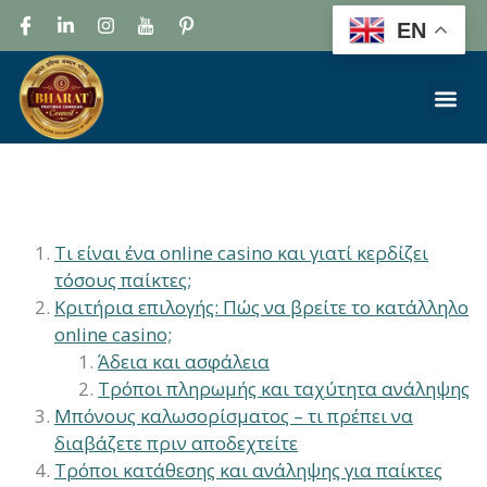
EN
Τι είναι ένα online casino και γιατί κερδίζει
τόσους παίκτες;
Κριτήρια επιλογής: Πώς να βρείτε το κατάλληλο
online casino;
Άδεια και ασφάλεια
Τρόποι πληρωμής και ταχύτητα ανάληψης
Μπόνους καλωσορίσματος – τι πρέπει να
διαβάζετε πριν αποδεχτείτε
Τρόποι κατάθεσης και ανάληψης για παίκτες