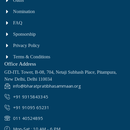
Oaths
Nomination
FAQ
Sponsorship
Privacy Policy
Terms & Conditions
Office Address
GD-ITL Tower, B-08, 704, Netaji Subhash Place, Pitampura,
New Delhi, Delhi 110034
info@bharatpratibhasammaan.org
+91 9315843345
+91 91095 65231
011 40524895
Mon-Sat : 10 AM - 6 PM