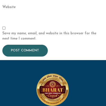
Website
Save my name, email, and website in this browser for the
next time I comment.