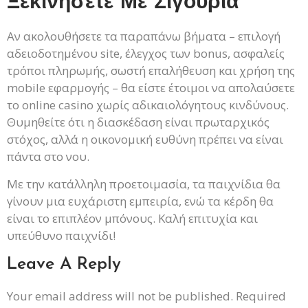
Ξεκινήσετε Με Σιγουριά
Αν ακολουθήσετε τα παραπάνω βήματα – επιλογή
αδειοδοτημένου site, έλεγχος των bonus, ασφαλείς
τρόποι πληρωμής, σωστή επαλήθευση και χρήση της
mobile εφαρμογής – θα είστε έτοιμοι να απολαύσετε
το online casino χωρίς αδικαιολόγητους κινδύνους.
Θυμηθείτε ότι η διασκέδαση είναι πρωταρχικός
στόχος, αλλά η οικονομική ευθύνη πρέπει να είναι
πάντα στο νου.
Με την κατάλληλη προετοιμασία, τα παιχνίδια θα
γίνουν μια ευχάριστη εμπειρία, ενώ τα κέρδη θα
είναι το επιπλέον μπόνους. Καλή επιτυχία και
υπεύθυνο παιχνίδι!
Leave A Reply
Your email address will not be published.
Required