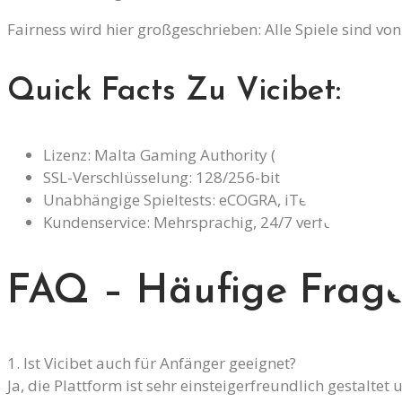
Fairness wird hier großgeschrieben: Alle Spiele sind von
Quick Facts Zu Vicibet:
Lizenz: Malta Gaming Authority (MGA)
SSL-Verschlüsselung: 128/256-bit
Unabhängige Spieltests: eCOGRA, iTech Labs
Kundenservice: Mehrsprachig, 24/7 verfügbar
FAQ – Häufige Frage
1. Ist Vicibet auch für Anfänger geeignet?
Ja, die Plattform ist sehr einsteigerfreundlich gestaltet