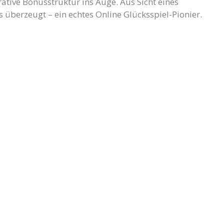
ative Bonusstruktur ins Auge. Aus Sicht eines
s überzeugt – ein echtes Online Glücksspiel-Pionier.