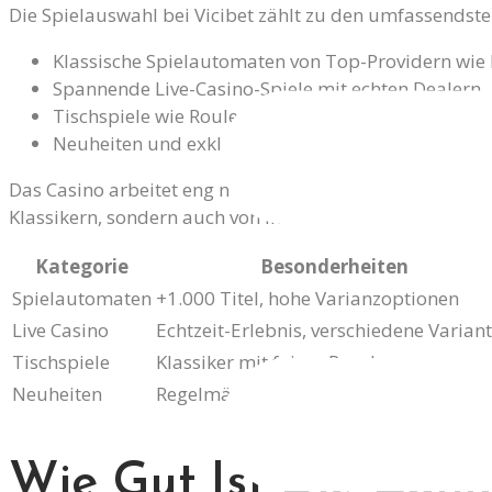
Die Spielauswahl bei Vicibet zählt zu den umfassends
Klassische Spielautomaten von Top-Providern wi
Spannende Live-Casino-Spiele mit echten Dealern
Tischspiele wie Roulette, Blackjack und Poker
Neuheiten und exklusive Titel, die immer wieder f
Das Casino arbeitet eng mit führenden Softwareentwick
Klassikern, sondern auch von innovativen Neuerscheinu
Kategorie
Besonderheiten
Spielautomaten
+1.000 Titel, hohe Varianzoptionen
Live Casino
Echtzeit-Erlebnis, verschiedene Varian
Tischspiele
Klassiker mit fairen Regeln
Neuheiten
Regelmäßige Updates und Exklusivtite
Wie Gut Ist Die Zahl