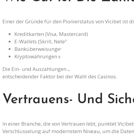
Einer der Gründe für den Pionierstatus von Vicibet ist
Kreditkarten (Visa, Mastercard)
E-Wallets (Skrill, Neteller)
Banküberweisungen
Kryptowährungen wie Bitcoin und Ethereum
Die Ein- und Auszahlungen erfolgen schnell und sicher. 
entscheidender Faktor bei der Wahl des Casinos.
Vertrauens- Und Sich
In einer Branche, die von Vertrauen lebt, punktet Vici
Verschlüsselung auf modernstem Niveau, um die Daten 