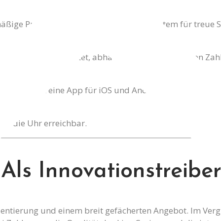
mäßige Promotions und ein Belohnungssystem für treue S
s 48 Stunden bearbeitet, abhängig von der gewählten Za
rt und bietet eine App für iOS und Android.
um die Uhr erreichbar.
Als Innovationstreiber
rorientierung und einem breit gefächerten Angebot. Im Ve