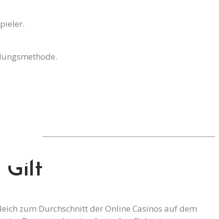
pieler.
hlungsmethode.
 Gilt
rgleich zum Durchschnitt der Online Casinos auf dem