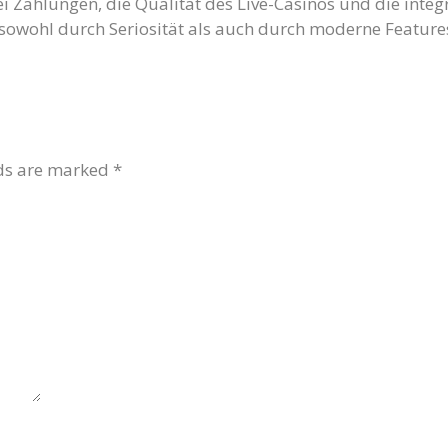
 Zahlungen, die Qualität des Live-Casinos und die integr
ie sowohl durch Seriosität als auch durch moderne Feature
lds are marked
*