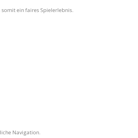
somit ein faires Spielerlebnis.
tliche Navigation.