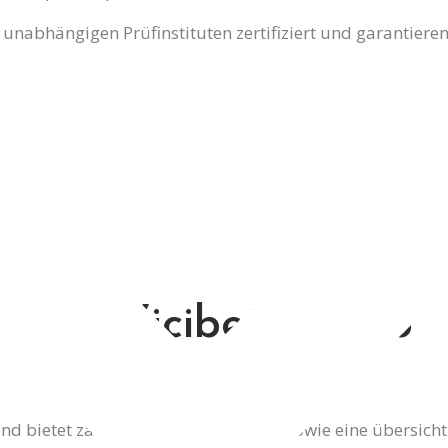
 unabhängigen Prüfinstituten zertifiziert und garantieren 
n Zu Vicibet Casino
 und bietet zahlreiche Hilfestellungen sowie eine übersich