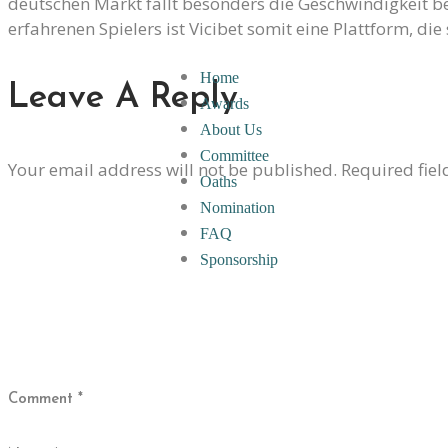
deutschen Markt fällt besonders die Geschwindigkeit bei
erfahrenen Spielers ist Vicibet somit eine Plattform, d
Home
Leave A Reply
Awards
About Us
Committee
Your email address will not be published.
Required fie
Oaths
Nomination
FAQ
Sponsorship
Comment
*