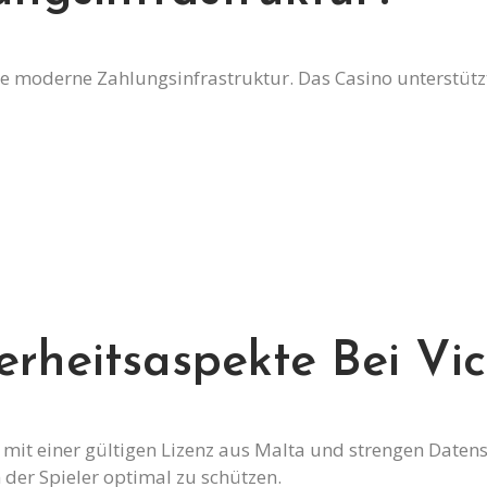
 die moderne Zahlungsinfrastruktur. Das Casino unterstüt
Besonders positiv fällt die transparente Handhabung von 
erheitsaspekte Bei Vic
bet mit einer gültigen Lizenz aus Malta und strengen Da
der Spieler optimal zu schützen.