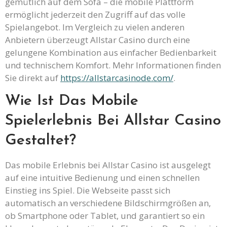
gemütlich auf dem Sofa – die mobile Plattform
ermöglicht jederzeit den Zugriff auf das volle
Spielangebot. Im Vergleich zu vielen anderen
Anbietern überzeugt Allstar Casino durch eine
gelungene Kombination aus einfacher Bedienbarkeit
und technischem Komfort. Mehr Informationen finden
Sie direkt auf
https://allstarcasinode.com/
.
Wie Ist Das Mobile
Spielerlebnis Bei Allstar Casino
Gestaltet?
Das mobile Erlebnis bei Allstar Casino ist ausgelegt
auf eine intuitive Bedienung und einen schnellen
Einstieg ins Spiel. Die Webseite passt sich
automatisch an verschiedene Bildschirmgrößen an,
ob Smartphone oder Tablet, und garantiert so ein