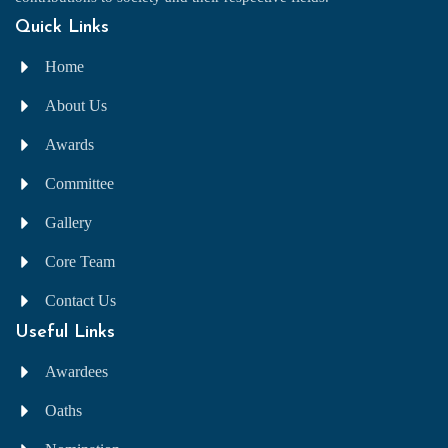
Quick Links
Home
About Us
Awards
Committee
Gallery
Core Team
Contact Us
Useful Links
Awardees
Oaths