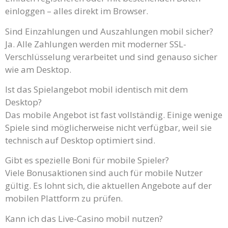
einloggen – alles direkt im Browser.
Sind Einzahlungen und Auszahlungen mobil sicher?
Ja. Alle Zahlungen werden mit moderner SSL-
Verschlüsselung verarbeitet und sind genauso sicher
wie am Desktop.
Ist das Spielangebot mobil identisch mit dem
Desktop?
Das mobile Angebot ist fast vollständig. Einige wenige
Spiele sind möglicherweise nicht verfügbar, weil sie
technisch auf Desktop optimiert sind.
Gibt es spezielle Boni für mobile Spieler?
Viele Bonusaktionen sind auch für mobile Nutzer
gültig. Es lohnt sich, die aktuellen Angebote auf der
mobilen Plattform zu prüfen.
Kann ich das Live-Casino mobil nutzen?