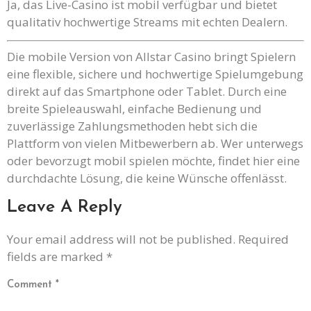
Ja, das Live-Casino ist mobil verfügbar und bietet
qualitativ hochwertige Streams mit echten Dealern.
Die mobile Version von Allstar Casino bringt Spielern
eine flexible, sichere und hochwertige Spielumgebung
direkt auf das Smartphone oder Tablet. Durch eine
breite Spieleauswahl, einfache Bedienung und
zuverlässige Zahlungsmethoden hebt sich die
Plattform von vielen Mitbewerbern ab. Wer unterwegs
oder bevorzugt mobil spielen möchte, findet hier eine
durchdachte Lösung, die keine Wünsche offenlässt.
Leave A Reply
Your email address will not be published.
Required
fields are marked
*
Comment
*