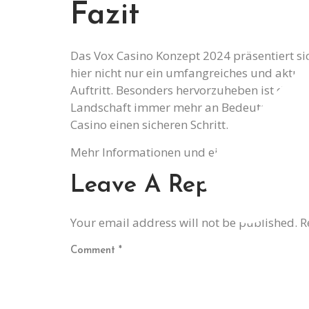
Fazit
Das Vox Casino Konzept 2024 präsentiert si
hier nicht nur ein umfangreiches und aktue
Auftritt. Besonders hervorzuheben ist die k
Landschaft immer mehr an Bedeutung gewinn
Casino einen sicheren Schritt.
Mehr Informationen und eine detaillierte Vo
Leave A Reply
Your email address will not be published.
R
Comment
*