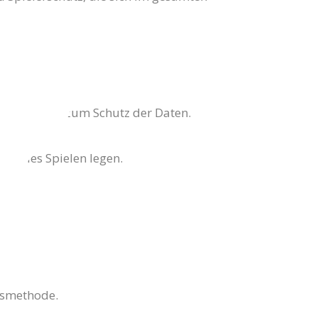
chlüsselung zum Schutz der Daten.
gsvolles Spielen legen.
gsmethode.