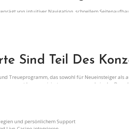
eprägt von intuitiver Navigation, schnellem Seitenaufbau
geboten, die keine Abstriche bei Funktionalität macht. V
 und eine klare Kommunikation.
ische Slots, Live-Casino-Tische, Jackpot-Spiele und innov
Evolution Gaming und Pragmatic Play. So bleibt das Port
te Sind Teil Des Konz
und Treueprogramm, das sowohl für Neueinsteiger als auc
transparent kommuniziert, was man gerade in der Branch
t klar definierten Umsatzbedingungen
edene Spielertypen zugeschnitten sind
ilegien und persönlichem Support
d Live-Casino integrieren