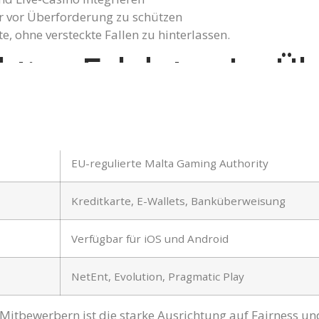
r vor Überforderung zu schützen
, ohne versteckte Fallen zu hinterlassen.
htige Eckdaten Im Üb
Deta
EU-regulierte Malta Gaming Authority
Kreditkarte, E-Wallets, Banküberweisung
Verfügbar für iOS und Android
NetEnt, Evolution, Pragmatic Play
Mitbewerbern ist die starke Ausrichtung auf Fairness un