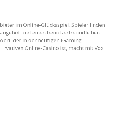
ieter im Online-Glücksspiel. Spieler finden
usangebot und einen benutzerfreundlichen
Wert, der in der heutigen iGaming-
ovativen Online-Casino ist, macht mit Vox
utsch.com
.