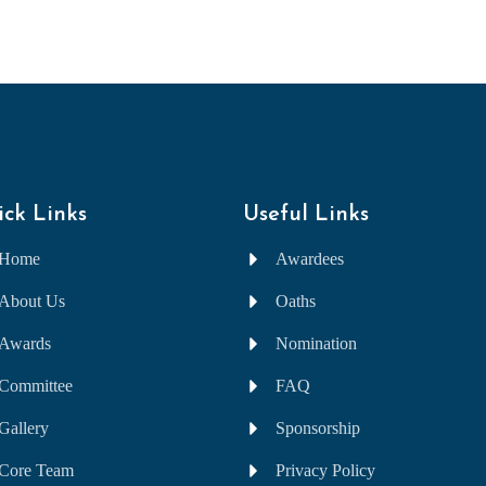
ck Links
Useful Links
Home
Awardees
About Us
Oaths
Awards
Nomination
Committee
FAQ
Gallery
Sponsorship
Core Team
Privacy Policy