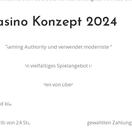
sino Konzept 2024
Malta Gaming Authority und verwendet modernste SSL-Vers
t?
ansparenz, ein vielfältiges Spielangebot und verantwortun
ndroid, die das Spielen von überall ermöglicht.
lar formuliert, ohne versteckte Fallstricke.
alb von 24 Stunden, abhängig von der gewählten Zahlun