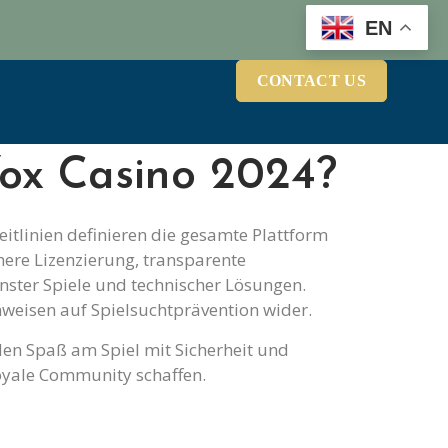
EN
s Vox Casino Konzept 2024. In einer
on vielen Konkurrenten abheben. Wer sich für
CONTACT US
ch ein transparentes Werteverständnis, das
er
https://voxcasino-deutsch.com
.
ox Casino 2024?
eitlinien definieren die gesamte Plattform
here Lizenzierung, transparente
nster Spiele und technischer Lösungen.
nweisen auf Spielsuchtprävention wider.
den Spaß am Spiel mit Sicherheit und
loyale Community schaffen.