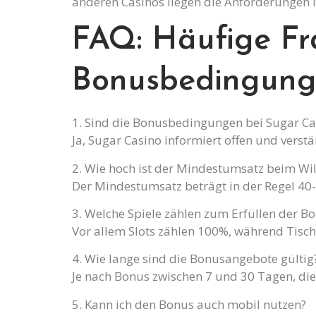
anderen Casinos liegen die Anforderungen
FAQ: Häufige Fr
Bonusbedingun
1. Sind die Bonusbedingungen bei Sugar Cas
Ja, Sugar Casino informiert offen und verst
2. Wie hoch ist der Mindestumsatz beim 
Der Mindestumsatz beträgt in der Regel 40
3. Welche Spiele zählen zum Erfüllen der 
Vor allem Slots zählen 100%, während Tisch
4. Wie lange sind die Bonusangebote gültig
Je nach Bonus zwischen 7 und 30 Tagen, die
5. Kann ich den Bonus auch mobil nutzen?