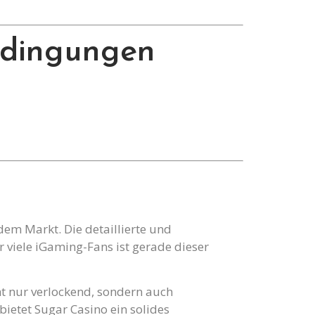
edingungen
dem Markt. Die detaillierte und
r viele iGaming-Fans ist gerade dieser
ht nur verlockend, sondern auch
bietet Sugar Casino ein solides