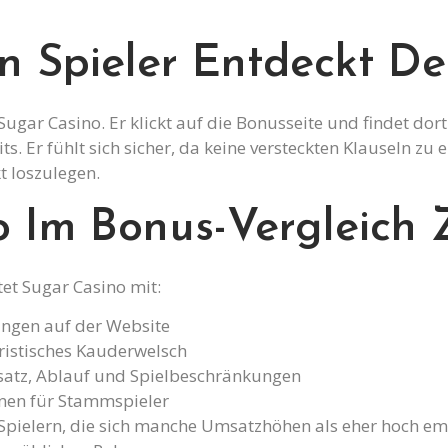
in Spieler Entdeckt D
tt Sugar Casino. Er klickt auf die Bonusseite und findet do
s. Er fühlt sich sicher, da keine versteckten Klauseln zu
 loszulegen.
 Im Bonus-Vergleich 
et Sugar Casino mit:
ngen auf der Website
ristisches Kauderwelsch
atz, Ablauf und Spielbeschränkungen
nen für Stammspieler
n Spielern, die sich manche Umsatzhöhen als eher hoch em