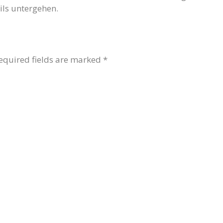
ils untergehen.
equired fields are marked
*