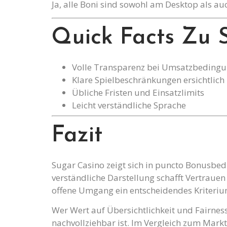
Ja, alle Boni sind sowohl am Desktop als a
Quick Facts Zu
Volle Transparenz bei Umsatzbeding
Klare Spielbeschränkungen ersichtlich
Übliche Fristen und Einsatzlimits
Leicht verständliche Sprache
Fazit
Sugar Casino zeigt sich in puncto Bonusbed
verständliche Darstellung schafft Vertrauen
offene Umgang ein entscheidendes Kriterium
Wer Wert auf Übersichtlichkeit und Fairness
nachvollziehbar ist. Im Vergleich zum Markt