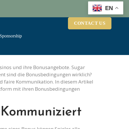
EN
CONTACT US
Ein Blick Hinter
Sponsorship
Casinos und ihre Bonusangebote. Sugar
rent sind die Bonusbedingungen wirklich?
d faire Kommunikation. In diesem Artikel
lattform mit ihren Bonusbedingungen
 Kommuniziert
hme eines Bonus können Spieler alle