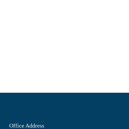
Office Address