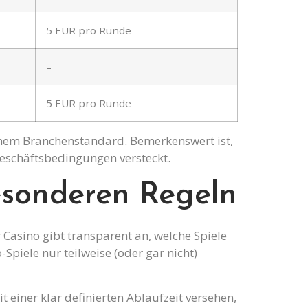
5 EUR pro Runde
–
5 EUR pro Runde
inem Branchenstandard. Bemerkenswert ist,
eschäftsbedingungen versteckt.
sonderen Regeln
 Casino gibt transparent an, welche Spiele
Spiele nur teilweise (oder gar nicht)
t einer klar definierten Ablaufzeit versehen,