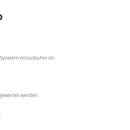
o
Spielern einzustufen ist.
 gewertet werden.
.